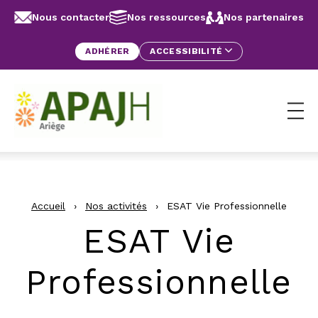
Aller au contenu
Panneau de gestion des cookies
Nous contacter
Nos ressources
Nos partenaires
ADHÉRER
ACCESSIBILITÉ
Ouv
Accueil
›
Nos activités
›
ESAT Vie Professionnelle
ESAT Vie
Professionnelle