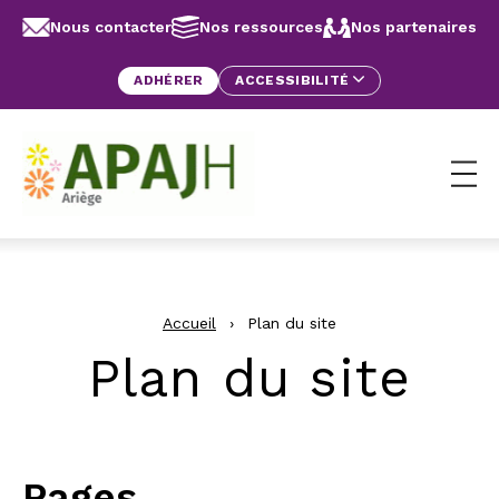
Aller au contenu
Panneau de gestion des cookies
Nous contacter
Nos ressources
Nos partenaires
ADHÉRER
ACCESSIBILITÉ
Ouv
Accueil
›
Plan du site
Plan du site
Pages