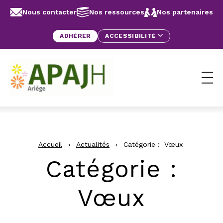
Aller au contenu
Panneau de gestion des cookies
Nous contacter
Nos ressources
Nos partenaires
ADHÉRER
ACCESSIBILITÉ
Ouv
Accueil
›
Actualités
›
Catégorie :
Vœux
Catégorie :
Vœux