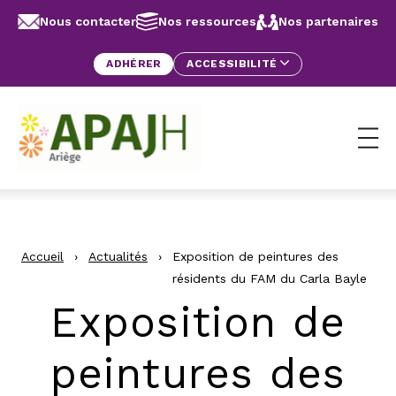
Aller au contenu
Panneau de gestion des cookies
Nous contacter
Nos ressources
Nos partenaires
ADHÉRER
ACCESSIBILITÉ
Ouv
Accueil
›
Actualités
›
Exposition de peintures des
résidents du FAM du Carla Bayle
Exposition de
peintures des