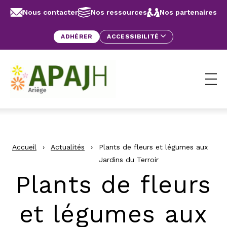
Aller au contenu
Panneau de gestion des cookies
Nous contacter
Nos ressources
Nos partenaires
ADHÉRER
ACCESSIBILITÉ
Ouv
Accueil
›
Actualités
›
Plants de fleurs et légumes aux
Jardins du Terroir
Plants de fleurs
et légumes aux