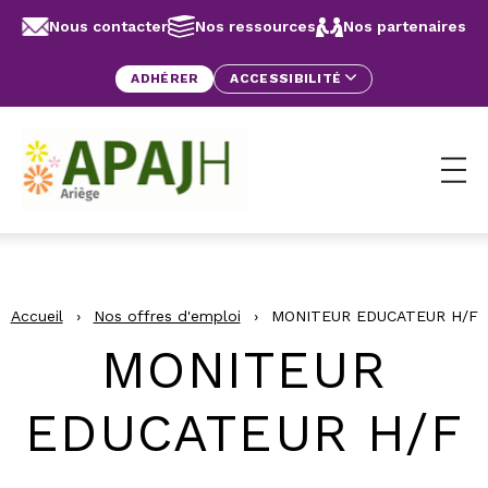
Aller au contenu
Panneau de gestion des cookies
Nous contacter
Nos ressources
Nos partenaires
ADHÉRER
ACCESSIBILITÉ
Ouv
Accueil
›
Nos offres d'emploi
›
MONITEUR EDUCATEUR H/F
MONITEUR
EDUCATEUR H/F