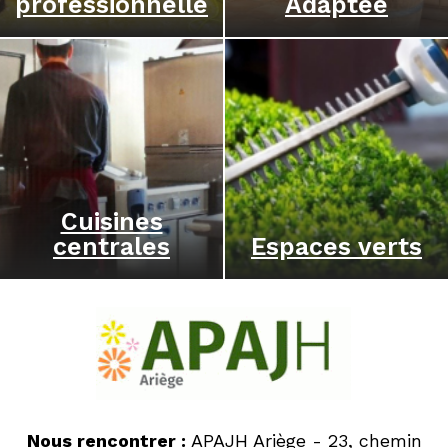
professionnelle
Adaptée
Cuisines
centrales
Espaces verts
Nous rencontrer :
APAJH Ariège - 23, chemin