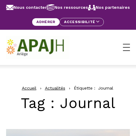
Aller au contenu
Panneau de gestion des cookies
Nous contacter
Nos ressources
Nos partenaires
ADHÉRER
ACCESSIBILITÉ
Ouv
Accueil
›
Actualités
›
Étiquette :
Journal
Tag
: Journal