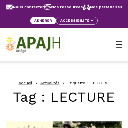
Aller au contenu
Panneau de gestion des cookies
Nous contacter
Nos ressources
Nos partenaires
ADHÉRER
ACCESSIBILITÉ
Ouv
Accueil
›
Actualités
›
Étiquette :
LECTURE
Tag
: LECTURE